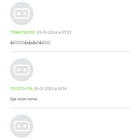
79968790393:
03-10-2024 в 07:22
👍👌🏻👌🏻👍👍👍🤝👍🤝👌🏻
79129754716:
10-01-2025 в 10:34
Где мои читы