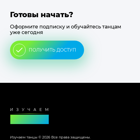
Готовы начать?
Оформите подписку и обучайтесь танцам
уже сегодня
ПОЛУЧИТЬ ДОСТУП
Футер
сайта
Изучаем танцы ©
2026
Все права защищены.