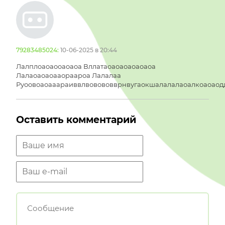
79283485024:
10-06-2025 в 20:44
Лалплоаоаооаоаоа Вллатаоаоаоаоаоаоа
Лалаоаоаоааораароа Лалалаа
Руоовоаоааараиввлвовововврнвугаокшалалалаоалкоаоаод
Оставить комментарий