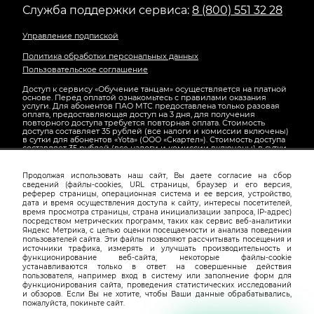
Служба поддержки сервиса:
8 (800) 551 32 28
Управление подпиской
Политика обработки персональных данных
Пользовательское соглашение
Доступ к сервису «Обучение танцам» осуществляется на платной
основе. Перед оплатой ознакомьтесь с правилами оказания
услуги. Для абонентов ПАО МТС предоставлена только разовая
оплата, предоставляющая доступ на 3 дня, для получения
повторного доступа требуется повторная оплата. Стоимость
доступа составляет 35 рублей (все налоги и комиссии включены)
в сутки для абонентов «Yota» (ООО «Скартел»). Стоимость доступа
составляет 35 рублей (все налоги и комиссии включены) в сутки
для абонентов ПАО «МегаФон». Для отключения подписки
«МегаФон» и «Yota» перейдите на страницу
управления
подпиской
или отправьте "стоп izdnc1" на номер 7522.
Продолжая использовать наш сайт, Вы даете согласие на сбор
сведений (файлы-cookies, URL страницы, браузер и его версия,
реферер страницы, операционная система и ее версия, устройство,
дата и время осуществления доступа к сайту, интересы посетителей,
Наименование
ООО "ОЛИВ ТЕЛЕКОМ"
время просмотра страницы, страна инициализации запроса, IP-адрес)
посредством метрических программ, таких как сервис веб-аналитики
ИНН
7736626223
Яндекс Метрика, с целью оценки посещаемости и анализа поведения
пользователей сайта. Эти файлы позволяют рассчитывать посещения и
ОГРН
5107746059361
источники трафика, измерять и улучшать производительность и
функционирование веб-сайта, некоторые файлы-cookie
Юридический
123056, Г.МОСКВА, ВН.ТЕР.Г.
устанавливаются только в ответ на совершенные действия
адрес
МУНИЦИПАЛЬНЫЙ ОКРУГ
пользователя, например вход в систему или заполнение форм для
ПРЕСНЕНСКИЙ, УЛ. ЮЛИУСА
функционирования сайта, проведения статистических исследований
ФУЧИКА, Д. 6 СТР. 2 ,ПОМЕЩ. 2Ч
и обзоров. Если Вы не хотите, чтобы Ваши данные обрабатывались,
пожалуйста, покиньте сайт.
Телефон
8 (800) 551-32-28