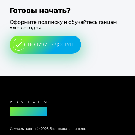
Готовы начать?
Оформите подписку и обучайтесь танцам
уже сегодня
ПОЛУЧИТЬ ДОСТУП
Футер
сайта
Изучаем танцы ©
2026
Все права защищены.