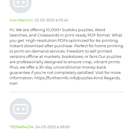
Ivan Marconi:
22-03-2025 в 05:42
Hi, We are offering 10,000+ Sudoku puzzles, Word
Searches, and Crosswords in print-ready PDF format. What
you get: High-resolution PDFs optimized for A4 printing.
Instant download after purchase. Perfect for home printing
or print-on-demand services. Freedom to sell printed
versions offline at markets, bookstores, or fairs Our puzzles
are professionally designed to ensure crisp, vibrant prints.
Plus, we offer a 30-day unconditional money-back
guarantee if you're not completely satisfied. Visit for more
information: https://furtherinfo.info/puzzles Kind Regards,
Ivan
79294864294:
24-03-2025 в 06:09