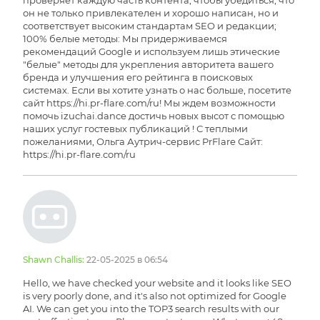
он не только привлекателен и хорошо написан, но и
соответствует высоким стандартам SEO и редакции;
100% белые методы: Мы придерживаемся
рекомендаций Google и используем лишь этические
"белые" методы для укрепления авторитета вашего
бренда и улучшения его рейтинга в поисковых
системах. Если вы хотите узнать о нас больше, посетите
сайт https://hi.pr-flare.com/ru! Мы ждем возможности
помочь izuchai.dance достичь новых высот с помощью
наших услуг гостевых публикаций ! С теплыми
пожеланиями, Ольга Аутрич-сервис PrFlare Сайт:
https://hi.pr-flare.com/ru
Shawn Challis:
22-05-2025 в 06:54
Hello, we have checked your website and it looks like SEO
is very poorly done, and it's also not optimized for Google
AI. We can get you into the TOP3 search results with our