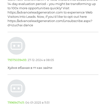
14-day evaluation period – you might be transforming up
to 100x more opportunities quickly! Visit
https://advanceleadgeneration.com to experience Web
Visitors Into Leads. Now, if you'd like to opt-out here
https://advanceleadgeneration.com/unsubscribe.aspx?
d=izuchai.dance
79375039493:
27-12-2024 в 08:05
Хуйня ебаная в тт как зайти
79969471411:
04-01-2025 в 11:51