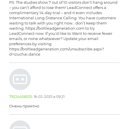
PS: The studies show 7 out of 10 visitors don’t hang around
– you can’t afford to lose them! LeadConnect offers a
complimentary 14-day trial – and it even includes
International Long Distance Calling. You have customers
waiting to talk with you right now… don’t keep them
waiting. https://boltleadgeneration.com to try
LeadConnect now. If you'd like to Want to receive fewer
emails, or none whatsoever? Update your email
preferences by visiting
https://boltleadgeneration.com/unsubscribe.aspx?
d=izuchai.dance
79224456535:
16-02-2025 в 09:21
Очень приятно