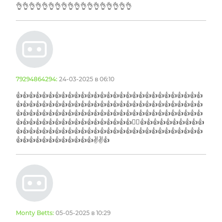
👌👌👌👌👌👌👌👌👌👌👌👌👌👌👌👌👌👌
79294864294:
24-03-2025 в 06:10
👍👍👍👍👍👍👍👍👍👍👍👍👍👍👍👍👍👍👍👍👍👍👍👍👍👍👍👍👍
👍👍👍👍👍👍👍👍👍👍👍👍👍👍👍👍👍👍👍👍👍👍👍👍👍👍👍👍👍
👍👍👍👍👍👍👍👍👍👍👍👍👍👍👍👍👍👍👍👍👍👍👍👍👍👍👍👍👍
👍👍👍👍👍👍👍👍👍👍👍👍👍👍👍👍👍👍👎🏿👍👍👍👍👍👍👍👍👍👍
👍👍👍👍👍👍👍👍👍👍👍👍👍👍👍👍👍👍👍👍👍👍👍👍👍👍👍👍👍
👍👍👍👍👍👍👍👍👍👍👍👍✌✌👍
Monty Betts:
05-05-2025 в 10:29