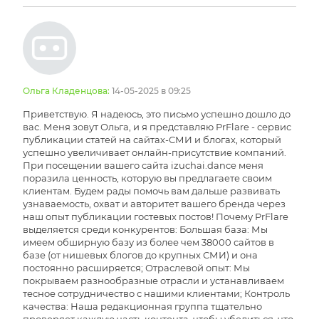
Ольга Кладенцова:
14-05-2025 в 09:25
Приветствую. Я надеюсь, это письмо успешно дошло до
вас. Меня зовут Ольга, и я представляю PrFlare - сервис
публикации статей на сайтах-СМИ и блогах, который
успешно увеличивает онлайн-присутствие компаний.
При посещении вашего сайта izuchai.dance меня
поразила ценность, которую вы предлагаете своим
клиентам. Будем рады помочь вам дальше развивать
узнаваемость, охват и авторитет вашего бренда через
наш опыт публикации гостевых постов! Почему PrFlare
выделяется среди конкурентов: Большая база: Мы
имеем обширную базу из более чем 38000 сайтов в
базе (от нишевых блогов до крупных СМИ) и она
постоянно расширяется; Отраслевой опыт: Мы
покрываем разнообразные отрасли и устанавливаем
тесное сотрудничество с нашими клиентами; Контроль
качества: Наша редакционная группа тщательно
проверяет каждую часть контента, чтобы убедиться, что