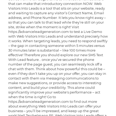
that can make that introductory connection NOW. Web
Visitors Into Leads is a tool that sits on your website, ready
and waiting to capture any visitor’s Contact Name, Email
address, and Phone Number. It lets you know right away –
so that you can talk to that lead while they’re still on your
site, strike when the moment is right! Visit
https://advanceleadgeneration.com to test a Live Demo
with Web Visitors Into Leads and understand precisely how
it works. When targeting leads, you need to respond swiftly
– the gap in contacting someone within 5 minutes versus
30 minutes later is substantial – like 100 times more
effective! Therefore you should explore our new SMS Text
With Lead feature… once you’ve secured the phone
number of the page guest, you can seamlessly kick off a
chat with them. Think about how powerful this could be –
even if they don’t take you up on your offer, you can stay in
contact with them via messaging communications to
make new suggestions, or provide access to interesting
content, and build your credibility. This alone could
significantly improve your website's performance – act
when the time is right! Go to
https://advanceleadgeneration.com to find out more
about everything Web Visitors Into Leads can offer your
business – you’ll be impressed, and keep up the great
work! Nell Teichelmann PS: Web Visitors Into Leads offers a