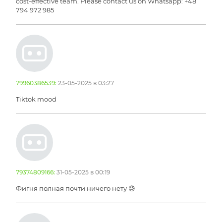
cost-effective team. Please contact us on Whatsapp: +48
794 972 985
79960386539:
23-05-2025 в 03:27
Tiktok mood
79374809166:
31-05-2025 в 00:19
Фигня полная почти ничего нету 😓