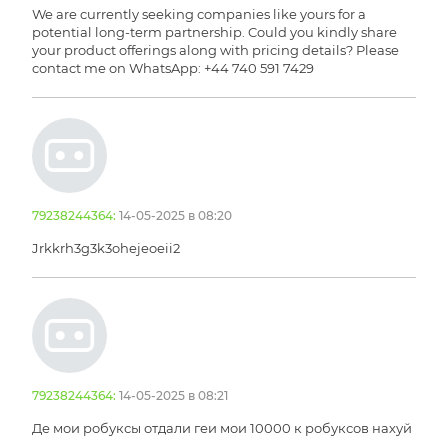
We are currently seeking companies like yours for a
potential long-term partnership. Could you kindly share
your product offerings along with pricing details? Please
contact me on WhatsApp: +44 740 591 7429
79238244364:
14-05-2025 в 08:20
Jrkkrh3g3k3ohejeoeii2
79238244364:
14-05-2025 в 08:21
Де мои робуксы отдали геи мои 10000 к робуксов нахуй