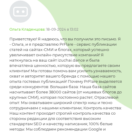
Ольга Кладенцова:
18-09-2024 в 13:02
Приветствую! Я надеюсь, что вы получили это письмо. Я
- Ольга, и я представляю PrFlare - сервис публикации
статей на сайтах-СМИ и блогах, который успешно
увеличивает онлайн-присутствие компаний! Я
наткнулась на ваш сайт izuchai.dance и была
впечатлена ценностью, которую вы предлагаете своим
клиентам! Мы готовы помочь вам усилить узнаваемость,
охват и авторитет вашего бренда с помощью нашего
опыта гостевых публикаций! Почему PrFlare выделяется
среди конкурентов: Большая база: Наша база сайтов
насчитывает более 38000 сайтов (от нишевых блогов до
крупных СМИ), которая постоянно растет; Отраслевой
опыт: Мы охватываем широкий спектр ниш и тесно
сотрудничаем с нашими клиентами; Контроль качества:
Наш контент проходит строгий контроль качества со
стороны редакции для соответствия высоким
стандартам SEO и качеству написания; 100% белые
методы: Мы соблюдаем рекомендации Google и