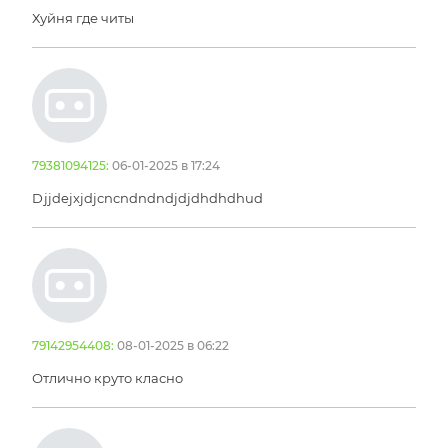
Хуйня где читы
79381094125:
06-01-2025 в 17:24
Djjdejxjdjcncndndndjdjdhdhdhud
79142954408:
08-01-2025 в 06:22
Отлично круто класно