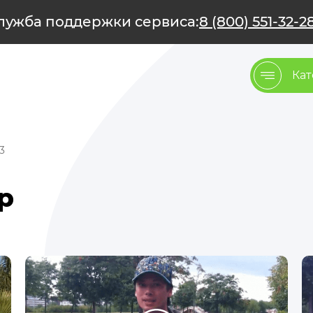
лужба поддержки сервиса:
8 (800) 551-32-2
Кат
3
up