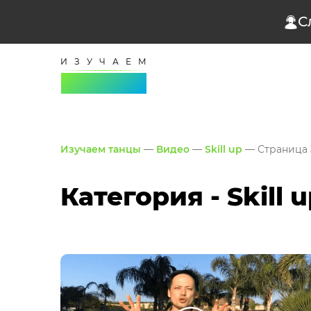
С
Изучаем танцы
—
Видео
—
Skill up
— Страница 
Категория - Skill 