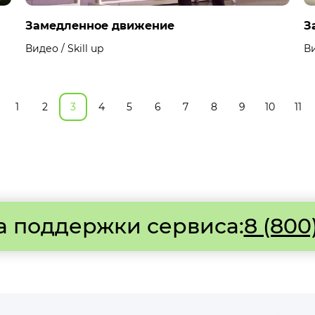
Замедленное движение
З
Видео / Skill up
Ви
1
2
3
4
5
6
7
8
9
10
11
а поддержки сервиса:
8 (800